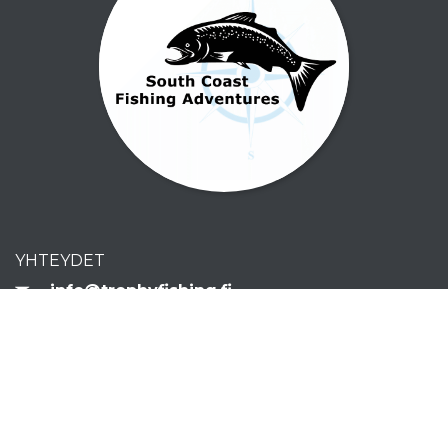
YHTEYDET
info@trophyfishing.fi
+358 400 714673
Sijainti ja yhteystiedot
UUTISKIRJE